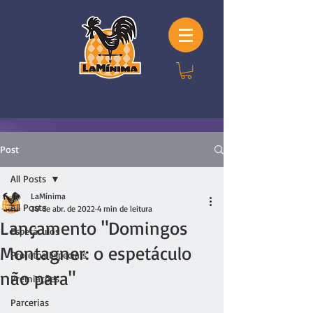
Post
All Posts
LaMínima
All Posts
30 de abr. de 2022
4 min de leitura
Lançamento "Domingos
Espetáculos
Montagner: o espetáculo
Projetos Especiais
não para"
Premiações
Parcerias