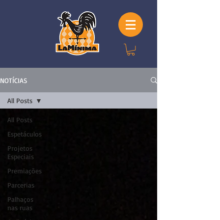
NOTÍCIAS
All Posts
All Posts
Espetáculos
Projetos
Especiais
Premiações
Parcerias
Palhaços
nas ruas