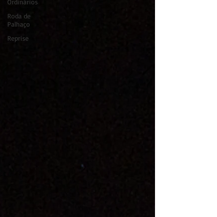
Ordinários
Roda de
Palhaço
Reprise