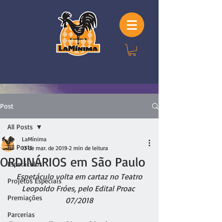
Post
All Posts
LaMínima
All Posts
13 de mar. de 2019
2 min de leitura
ORDINÁRIOS em São Paulo
Espetáculos
Espetáculo volta em cartaz no Teatro 
Projetos Especiais
Leopoldo Fróes, pelo Edital Proac 
Premiações
07/2018
Parcerias