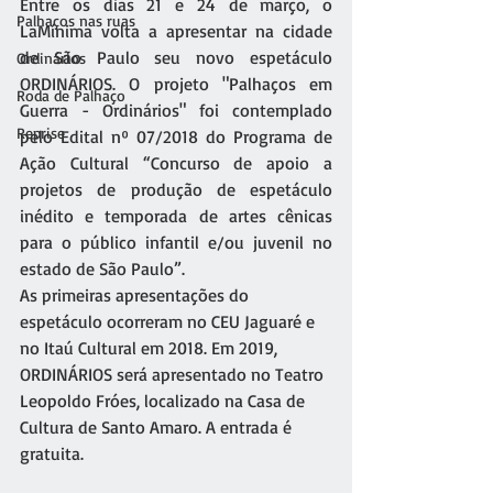
Entre os dias 21 e 24 de março, o 
Palhaços nas ruas
LaMínima volta a apresentar na cidade 
de São Paulo seu novo espetáculo 
Ordinários
ORDINÁRIOS. O projeto "Palhaços em 
Roda de Palhaço
Guerra - Ordinários" foi contemplado 
Reprise
pelo Edital nº 07/2018 do Programa de 
Ação Cultural “Concurso de apoio a 
projetos de produção de espetáculo 
inédito e temporada de artes cênicas 
para o público infantil e/ou juvenil no 
estado de São Paulo”.
As primeiras apresentações do 
espetáculo ocorreram no CEU Jaguaré e 
no Itaú Cultural em 2018. Em 2019, 
ORDINÁRIOS será apresentado no Teatro 
Leopoldo Fróes, localizado na Casa de 
Cultura de Santo Amaro. A entrada é 
gratuita.