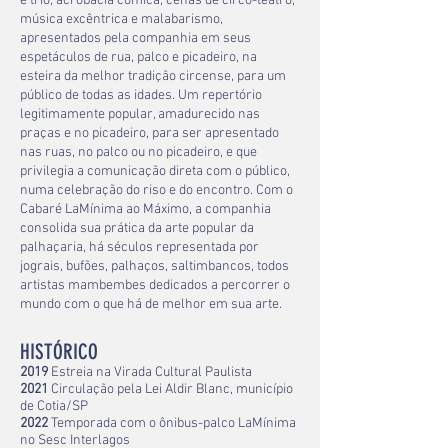
e trio, acrobacia cômica, cenas de circo-teatro,
música excêntrica e malabarismo,
apresentados pela companhia em seus
espetáculos de rua, palco e picadeiro, na
esteira da melhor tradição circense, para um
público de todas as idades. Um repertório
legitimamente popular, amadurecido nas
praças e no picadeiro, para ser apresentado
nas ruas, no palco ou no picadeiro, e que
privilegia a comunicação direta com o público,
numa celebração do riso e do encontro. Com o
Cabaré LaMínima ao Máximo, a companhia
consolida sua prática da arte popular da
palhaçaria, há séculos representada por
jograis, bufões, palhaços, saltimbancos, todos
artistas mambembes dedicados a percorrer o
mundo com o que há de melhor em sua arte.
HISTÓRICO
2019
Estreia na Virada Cultural Paulista
2021
Circulação pela Lei Aldir Blanc, município
de Cotia/SP
2022
Temporada com o ônibus-palco LaMínima
no Sesc Interlagos