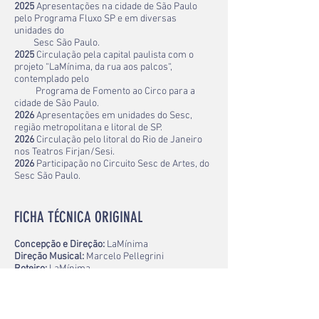
2025
Apresentações na cidade de São Paulo
pelo Programa Fluxo SP e em diversas
unidades do
Sesc São Paulo.
2025
Circulação pela capital paulista com o
projeto “LaMínima, da rua aos palcos“,
contemplado pelo
Programa de Fomento ao Circo para a
cidade de São Paulo.
2026
Apresentações em unidades do Sesc,
região metropolitana e litoral de SP.
2026
Circulação pelo litoral do Rio de Janeiro
nos Teatros Firjan/Sesi.
2026
Participação no Circuito Sesc de Artes, do
Sesc São Paulo.
FICHA TÉCNICA ORIGINAL
Concepção e Direção:
LaMínima
Direção Musical:
Marcelo Pellegrini
Roteiro:
LaMínima
Elenco:
Fernando Sampaio, Fernando Paz e
Filipe Bregantim
Figurino:
Carol Badra
Direção de produção:
Luciana Lima