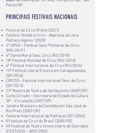
2025
Apresentação no Sesc Campo Limpo, São
Paulo/SP.
PRINCIPAIS FESTIVAIS NACIONAIS
Festival de Circo Online [2021]
Festival Tendal é Circo - Abertura da Lona
Palhaço Agenor [2020]
3º ISPIAÍ – Festival Sesc Pantanal de Circo
[MS/2019 ]
4º Santa Maria Sesc Circo [RS/2018]
18º Festival Mundial de Circo [MG/2018]
4º Festival Internacional de Circo [RJ/2016]
10º Festival Litoral Encena em Caraguatatuba
[SP/2016]
CIRCOS - Festival Internacional Sesc de Circo
[SP/2013]
23º Mostra de Teatro de Sertãozinho [2009/SP]
Curto Circuito – Secretaria de Estado da Cultura
SP – Circulação [2007/SP]
Janeiro Brasileiro da Comédia em São José do
Rio Preto [2007/SP]
Festival Internacional de Palhaços [DF/2006]
II Festival de Circo do Brasil [2005/PE]
VII Festival de Teatro Universitário de Dourados
(FESTUDO) – [MS/2004]