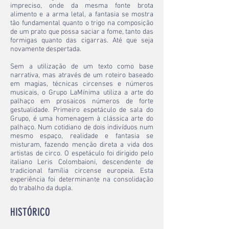
impreciso, onde da mesma fonte brota
alimento e a arma letal, a fantasia se mostra
tão fundamental quanto o trigo na composição
de um prato que possa saciar a fome, tanto das
formigas quanto das cigarras. Até que seja
novamente despertada.
Sem a utilização de um texto como base
narrativa, mas através de um roteiro baseado
em magias, técnicas circenses e números
musicais, o Grupo LaMínima utiliza a arte do
palhaço em prosaicos números de forte
gestualidade. Primeiro espetáculo de sala do
Grupo, é uma homenagem à clássica arte do
palhaço. Num cotidiano de dois indivíduos num
mesmo espaço, realidade e fantasia se
misturam, fazendo menção direta a vida dos
artistas de circo. O espetáculo foi dirigido pelo
italiano Leris Colombaioni, descendente de
tradicional família circense europeia. Esta
experiência foi determinante na consolidação
do trabalho da dupla.
HISTÓRICO