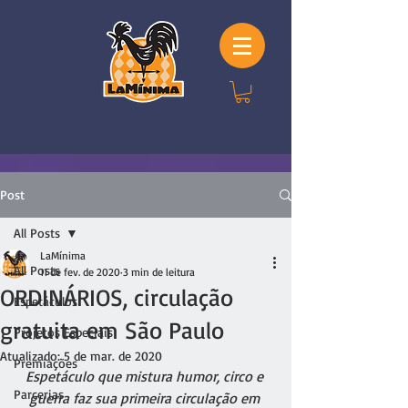
Post
All Posts
LaMínima
All Posts
11 de fev. de 2020
3 min de leitura
ORDINÁRIOS, circulação
Espetáculos
gratuita em São Paulo
Projetos Especiais
Atualizado:
5 de mar. de 2020
Premiações
Espetáculo que mistura humor, circo e 
Parcerias
guerra faz sua primeira circulação em 