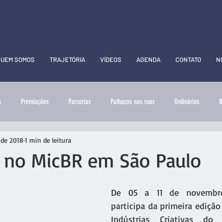
QUEM SOMOS
TRAJETÓRIA
VÍDEOS
AGENDA
CONTATO
N
s
Premiações
Parcerias
Palhaços nas ruas
Ordinários
R
 de 2018
1 min de leitura
 no MicBR em São Paulo
De 05 a 11 de novembro
participa da primeira edição
Indústrias Criativas do B