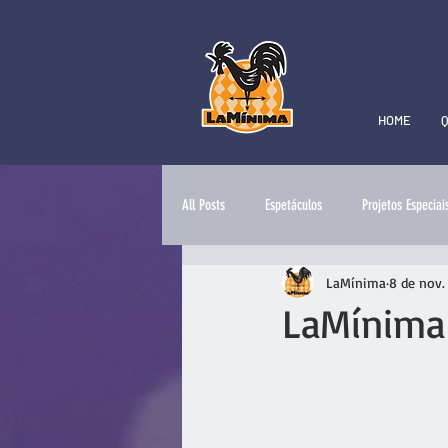
HOME
All Posts
Espetáculos
Projetos Especiai
LaMínima
8 de nov.
LaMínima