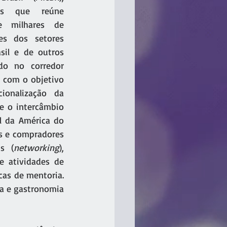
s que reúne 
 milhares de 
es dos setores 
sil e de outros 
do no corredor 
, com o objetivo 
ionalização da 
 e o intercâmbio 
l da América do 
s e compradores 
is (
networking
), 
e atividades de 
cas de mentoria. 
a e gastronomia 