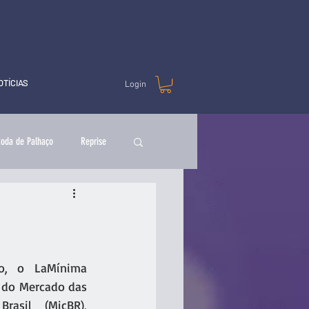
OTÍCIAS
Login
oda de Palhaço
Reprise
, o LaMínima 
 do Mercado das 
rasil (MicBR), 