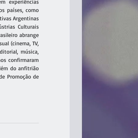
m experiências 
os países, como 
tivas Argentinas 
trias Culturais 
asileiro abrange 
ual (cinema, TV, 
torial, música, 
nos confirmaram 
lém do anfitrião 
 de Promoção de 