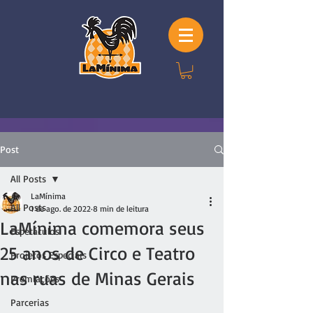
Post
All Posts
LaMínima
All Posts
1 de ago. de 2022
8 min de leitura
LaMínima comemora seus
Espetáculos
25 anos de Circo e Teatro
Projetos Especiais
nas ruas de Minas Gerais
Premiações
Parcerias