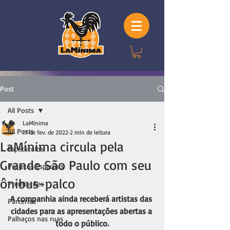
Post
All Posts
LaMínima
All Posts
17 de fev. de 2022
2 min de leitura
LaMínima circula pela
Espetáculos
Grande São Paulo com seu
Projetos Especiais
ônibus-palco
Premiações
A companhia ainda receberá artistas das 
Parcerias
cidades para as apresentações abertas a 
Palhaços nas ruas
todo o público.