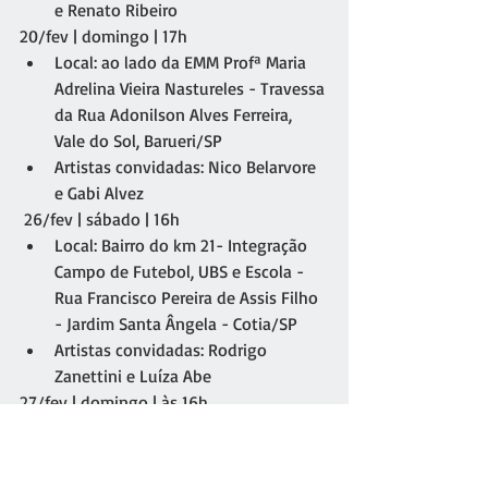
e Renato Ribeiro
20/fev | domingo | 17h
Local: ao lado da EMM Profª Maria 
Adrelina Vieira Nastureles - Travessa 
da Rua Adonilson Alves Ferreira, 
Vale do Sol, Barueri/SP
Artistas convidadas: Nico Belarvore 
e Gabi Alvez
 26/fev | sábado | 16h 
Local: Bairro do km 21- Integração 
Campo de Futebol, UBS e Escola - 
Rua Francisco Pereira de Assis Filho 
- Jardim Santa Ângela - Cotia/SP
Artistas convidadas: Rodrigo 
Zanettini e Luíza Abe
27/fev | domingo | às 16h
Local: Praça da Juventude - Rua 
Ibirama, 379 - Embu/SP
Artistas convidados: Vitor da 